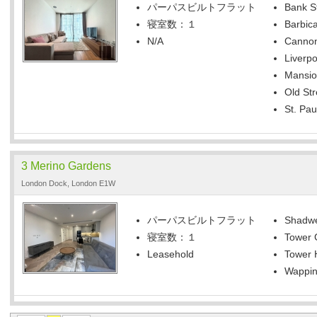
パーパスビルトフラット
Bank S
寝室数：１
Barbica
N/A
Cannon
Liverpo
Mansio
Old Str
St. Pau
3 Merino Gardens
London Dock, London E1W
パーパスビルトフラット
Shadwel
寝室数：１
Tower 
Leasehold
Tower H
Wappin