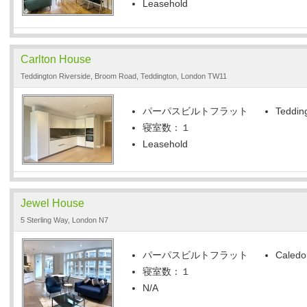
Leasehold
Carlton House
Teddington Riverside, Broom Road, Teddington, London TW11
パーパスビルトフラット
Tedding
寝室数：１
Leasehold
Jewel House
5 Sterling Way, London N7
パーパスビルトフラット
Caledo
寝室数：１
N/A