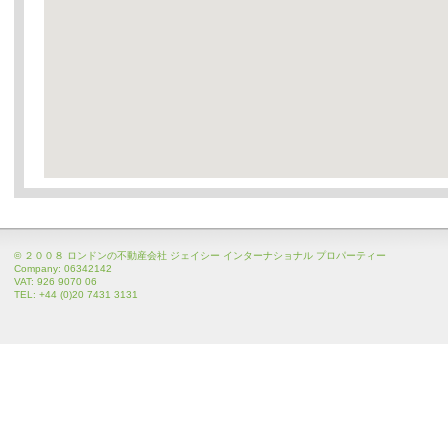
© ２００８ ロンドンの不動産会社 ジェイシー インターナショナル プロパーティー
Company: 06342142
VAT: 926 9070 06
TEL: +44 (0)20 7431 3131