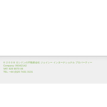
© ２００８ ロンドンの不動産会社 ジェイシー インターナショナル プロパーティー
Company: 06342142
VAT: 926 9070 06
TEL: +44 (0)20 7431 3131