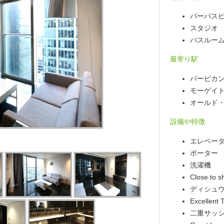
パーパス
スタジオ
バスルーム 
最寄り駅
バービカン 駅
モーゲイト 駅
オールド・スト
設備や特徴
エレベー
ポーター
洗濯機
Close to s
ディシュ
Excellent 
二重サッ