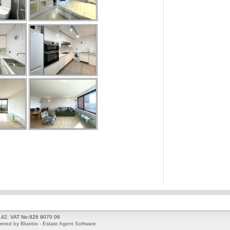
2142. VAT No:926 9070 06
ered by Bluebix - Estate Agent Software