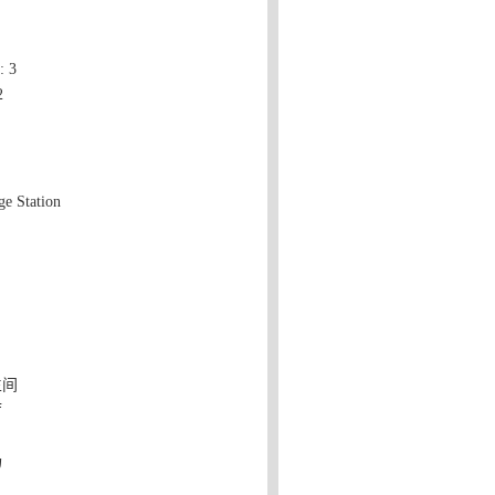
 3
2
ge Station
生间
厅
场