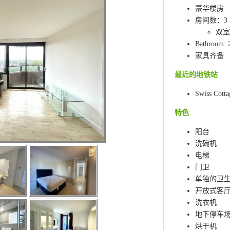
豪华楼房
房间数：3
双室:
Bathroom: 
家具齐备
最近的地铁站
Swiss Cotta
特色
阳台
洗碗机
电梯
门卫
单独的卫
开放式客
洗衣机
地下停车
烘干机