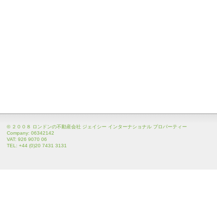
© ２００８ ロンドンの不動産会社 ジェイシー インターナショナル プロパーティー
Company: 06342142
VAT: 926 9070 06
TEL: +44 (0)20 7431 3131