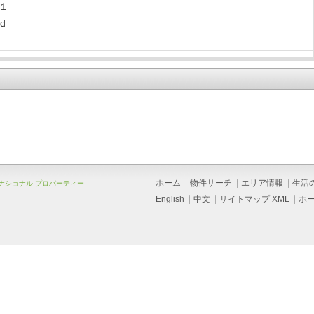
１
ld
ホーム
物件サーチ
エリア情報
生活
ーナショナル プロパーティー
English
中文
サイトマップ XML
ホ